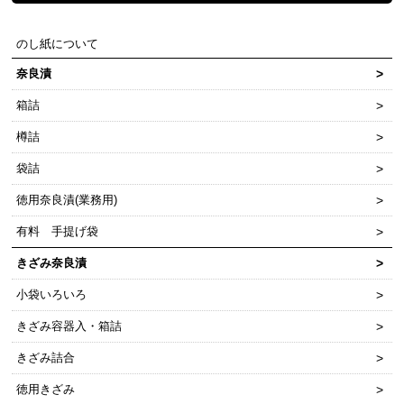
のし紙について
奈良漬
箱詰
樽詰
袋詰
徳用奈良漬(業務用)
有料 手提げ袋
きざみ奈良漬
小袋いろいろ
きざみ容器入・箱詰
きざみ詰合
徳用きざみ