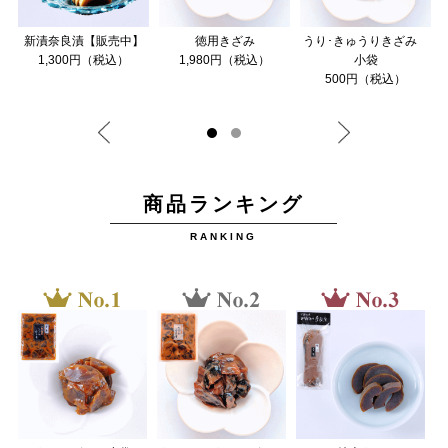
お
新漬奈良漬【販売中】
徳用きざみ
うり･きゅうりきざみ
1,300円（税込）
1,980円（税込）
小袋
500円（税込）
商品ランキング
RANKING