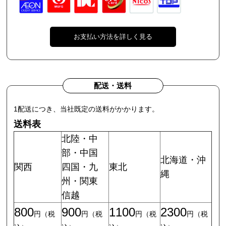
お支払い方法を詳しく見る
配送・送料
1配送につき、当社既定の送料がかかります。
送料表
北陸・中
部・中国
北海道・沖
関西
四国・九
東北
縄
州・関東
信越
800
900
1100
2300
円（税
円（税
円（税
円（税